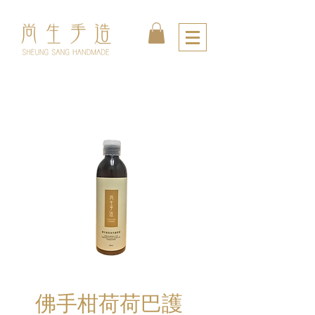
佛手柑荷荷巴護