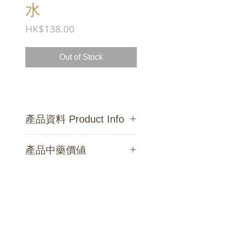
水
Price
HK$138.00
Out of Stock
產品資料 Product Info
主要成分 :
蒸餾水、皂化植物油、
產品中藥價値
中藥萃取(何首烏、女貞子、墨旱
蓮、側柏葉)、天然精油
何首烏
有促進毛髮生長之效。《開
Ingredients :
Distilled Water,
寶本草》：「黑鬚髮，悅顏色，久
Saponified Plant Oil, Extract(Radix
服長筋骨，益精髓，延年不老」，
Polygoni Multiflori, Fructus Ligustri
訂閱我們的最新資訊
為中國古代「四仙藥」（何首烏、
Lucidi, Herba Ecliptae, Cacumen
黃精、地黃與靈芝）之一。
Platycladi), Natural Essential Oil