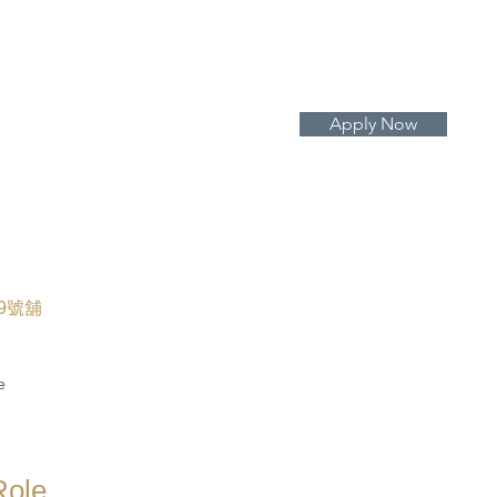
Apply Now
9號舖
e
Role