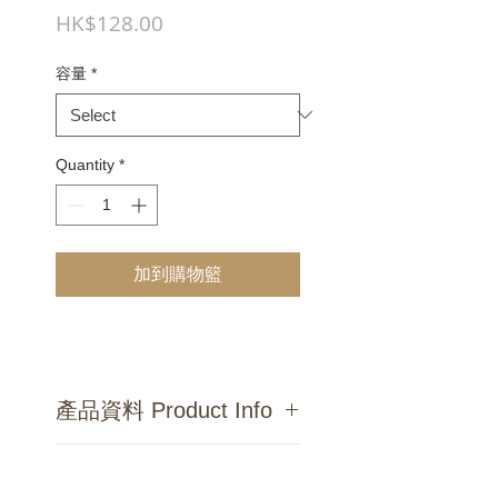
Price
HK$128.00
容量
*
Quantity
*
加到購物籃
產品資料 Product Info
主要成分 :
蒸餾水、皂化植物油、
產品中藥價値
中藥萃取(紫草、當歸)、天然茶樹精