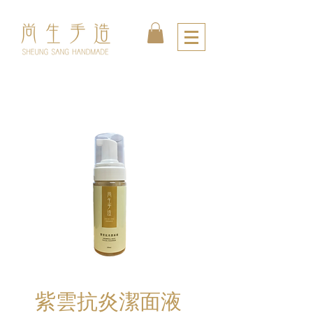
紫雲抗炎潔面液